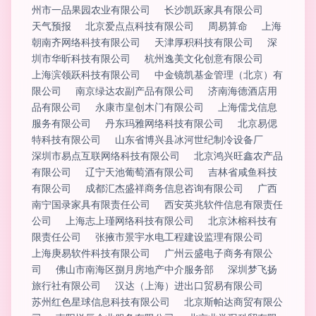
州市一品果园农业有限公司
长沙凯跃家具有限公司
天气预报
北京爱点点科技有限公司
周易算命
上海
朝南齐网络科技有限公司
天津厚积科技有限公司
深
圳市华昕科技有限公司
杭州逸美文化创意有限公司
上海滨领跃科技有限公司
中金镜凯基金管理（北京）有
限公司
南京绿达农副产品有限公司
济南海德酒店用
品有限公司
永康市皇创木门有限公司
上海儒戈信息
服务有限公司
丹东玛雅网络科技有限公司
北京易偲
特科技有限公司
山东省博兴县冰河世纪制冷设备厂
深圳市易点互联网络科技有限公司
北京鸿兴旺鑫农产品
有限公司
辽宁天池葡萄酒有限公司
吉林省咸鱼科技
有限公司
成都汇杰盛祥商务信息咨询有限公司
广西
南宁国录家具有限责任公司
西安英兆软件信息有限责任
公司
上海志上瑾网络科技有限公司
北京沐榕科技有
限责任公司
张掖市景宇水电工程建设监理有限公司
上海庚易软件科技有限公司
广州云盛电子商务有限公
司
佛山市南海区捌月房地产中介服务部
深圳梦飞扬
旅行社有限公司
汉达（上海）进出口贸易有限公司
苏州红色星球信息科技有限公司
北京斯帕达商贸有限公