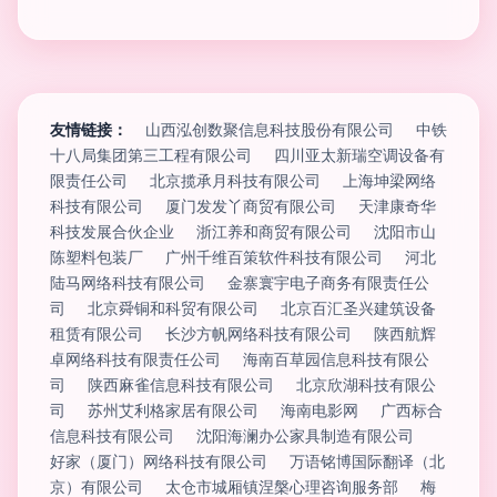
友情链接：
山西泓创数聚信息科技股份有限公司
中铁
十八局集团第三工程有限公司
四川亚太新瑞空调设备有
限责任公司
北京揽承月科技有限公司
上海坤梁网络
科技有限公司
厦门发发丫商贸有限公司
天津康奇华
科技发展合伙企业
浙江养和商贸有限公司
沈阳市山
陈塑料包装厂
广州千维百策软件科技有限公司
河北
陆马网络科技有限公司
金寨寰宇电子商务有限责任公
司
北京舜铜和科贸有限公司
北京百汇圣兴建筑设备
租赁有限公司
长沙方帆网络科技有限公司
陕西航辉
卓网络科技有限责任公司
海南百草园信息科技有限公
司
陕西麻雀信息科技有限公司
北京欣湖科技有限公
司
苏州艾利格家居有限公司
海南电影网
广西标合
信息科技有限公司
沈阳海澜办公家具制造有限公司
好家（厦门）网络科技有限公司
万语铭博国际翻译（北
京）有限公司
太仓市城厢镇涅槃心理咨询服务部
梅