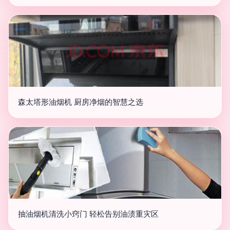
森太塔形油烟机 厨房净烟的智慧之选
抽油烟机清洗小窍门 轻松告别油渍重灾区