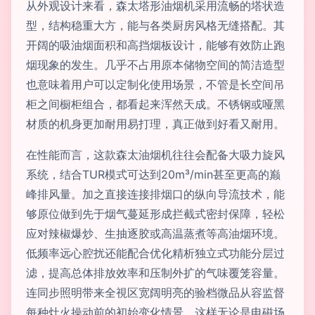
从外观设计来看，森太塔形油烟机采用流畅的塔状造
型，结构稳重大方，能与各类厨房风格无缝搭配。其
开阔的吸油烟面积和高挡烟板设计，能够有效防止跑
烟现象的发生。几乎不占用原本储物空间的简洁造型
也意味着用户可以定制化使用场景，不管是长空间吊
柜之间橱柜组合，都看起来浑然天成。不锈钢或哑黑
材质的机身更加耐用易打理，真正做到好看又耐用。
在性能而言，这款森太油烟机往往会配备大吸力旋风
系统，结合TUR模式可达到20m³/min甚至更高的巅
峰排风量。加之直接连接排烟口的纵向导流技术，能
够原位做到先于烟气蔓延形成拦截式密封保障，轻松
应对辣椒爆炒、生抽逐胶或高温蒸煮等高油烟环境。
低频率远心腔扰还能配合优化精析独立式功能分层过
滤，提高总体排放效率和压制外扩的气味覆笼容量。
连同步照明带来全視区宽阔明亮的验档微品从容监督
每种灶火操动前的初始变化情景。这样无论是电磁场