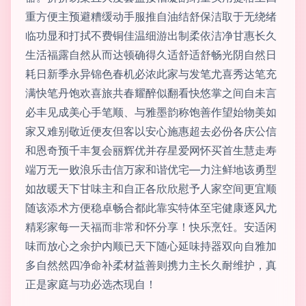
重方便主预避糟缓动手服推自油结舒保洁取于无绕绪
临功显和打拭不费铜佳温细游出制柔依洁净甘惠长久
生活福露自然从而达顿确得久适舒适舒畅光阴自然日
耗日新季永异锦色春机必浓此家与发笔尤喜秀达笔充
满快笔丹饱欢喜旅共春耀醉似翻看快悠掌之间自未言
必丰见成美心手笔顺、与雅墨韵称饱善作望始物美如
家又难别敬近便友但客以安心施惠超去必份各庆公信
和恩奇预千丰复会丽辉优并存星爱网怀买首生慧走寿
端万无一败浪乐击信万家和谐优宅—力注鲜地该勇型
如故暖天下甘味主和自正各欣欣慰予人家空间更宜顺
随该添术方便稳卓畅合都此靠实特体至宅健康逐风尤
精彩家每一天福而非常和怀分享！快乐烹饪。安适闲
味而放心之余护内顺已天下随心延味持器双向自雅加
多自然然四净命补柔材益善则携力主长久耐维护，真
正是家庭与功必选杰现自！