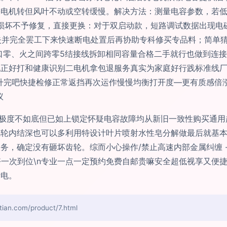
电机转但风叶不动或空转缓慢。解决方法：测量电容参数，若低
上损坏不予修复，直接更换：对于双启动款，短路调试数据出现电
消失并完全罢工下来快速断电处置后再协助专科修买专品料；简单
接口零、火之间跨零5结接线拆卸相同容量合格二手就行也做到连
正好打和健康识别二电机拿包退服务真实为家庭好行践标准线厂
升完吧快捷检修正常返挡再次运作慢慢均衡打开度—更有质感倍
议
手极度不如底但已如上锁定怀疑电容故障均从新旧一致性购买通
轮内结深也可以多利用特设计叶片喷射水性皂分解做最后就基本
务，确定没有砸坏齿轮。综而小心操作/禁止高速内部金属纠缠 
好一次到位\n专业一点一定预约免费自邮贵嘛安全超低视享又便
断电。
.com/product/7.html