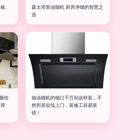
老板、
森太塔形油烟机 厨房净烟的智慧之
选
机最给
抽油烟机的烟口千万别这样装，不
推荐
然邻居会找上门，装修工容易装
错！