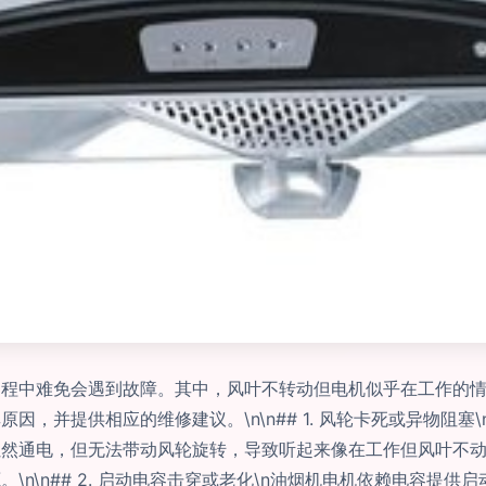
过程中难免会遇到故障。其中，风叶不转动但电机似乎在工作的
因，并提供相应的维修建议。\n\n## 1. 风轮卡死或异物阻
虽然通电，但无法带动风轮旋转，导致听起来像在工作但风叶不
\n\n## 2. 启动电容击穿或老化\n油烟机电机依赖电容提