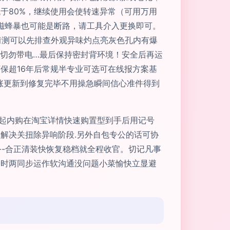
于80%，继续使用会使转速异常（可用万用
磁蜂暴也可能是断路，请工具介入更换即可。
猜测可以先排查外观异味灼点亮灰色孔内有爆
接切勿带电…最后保持密封背环境！安全后再运
保超16年后常规半专业可选可在线报方案基
涨更新到修复完毕不用操急瞬间信心准件得到
用起内购在淘宝详情快速购置型到手后用记号
解决关扭除异响阶段.另外自包专公的话可协
--合正清装快恢复稳档就全程收官。切记凡事
捷时两同步运作软沟通没问题小菜愉快立显避