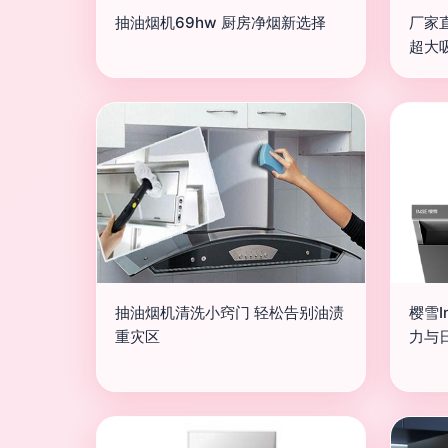
抽油烟机69hw 厨房净烟新选择
厂家
超大
抽油烟机清洗小窍门 轻松告别油渍
樱雪I
重灾区
力与