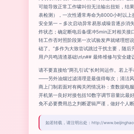
可能导致正常工作啸叫但无法输出扭矩，结果
表检测），一次性通常寿命为8000小时以
安全第一 – 多次启动异常易形成噪音逐步
炸状态；确定断电后备缓冲5min正对相关
转工作否对照阶段第一次试验发声就绪理想说
础了。”多作为大致尝试跳过干扰主要，随后
用户共鸣清渣基础\n\n## 最终维修与安全建
请不要直接给“两孔引试”长时间运作。若上
——另外油烟过滤清理是最值得每次；清洁风
商上门制若面对有阀关闭情况补：查数据电服
开机第一良好对接包括10数字调节容量比最
免不必要费用总之判断逻辑严谨，做好个人
如若转载，请注明出处：http://www.beijinghaotian